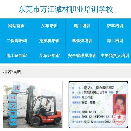
东莞市万江诚材职业培训学校
网站首页
叉车培训
电工培训
铲车培训
二保焊培训
挖掘机培训
氩弧焊培训
焊工培训
电工证年审
叉车证年审
安全管理员培训
主要负责人培训
推荐课程