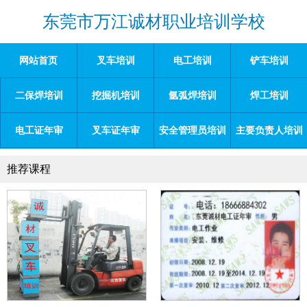
东莞市万江诚材职业培训学校
网站首页
叉车培训
电工培训
铲车培训
二保焊培训
挖掘机培训
氩弧焊培训
焊工培训
电工证年审
叉车证年审
安全管理员培训
主要负责人培训
推荐课程