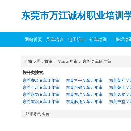
东莞市万江诚材职业培训
网站首页
叉车培训
电工培训
铲车培训
二保焊培
当前位置：
首页
>
叉车证年审
>
东莞叉车证年审
按分类搜索:
东莞寮步叉车证年审
东莞常平叉车证年审
东莞黄江叉
东莞万江叉车证年审
东莞石碣叉车证年审
东莞茶山叉
东莞谢岗叉车证年审
东莞东坑叉车证年审
东莞凤岗叉
东莞道滘叉车证年审
东莞麻涌叉车证年审
东莞中堂叉
培训课程/名称