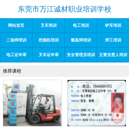
东莞市万江诚材职业培训学校
网站首页
叉车培训
电工培训
铲车培训
二保焊培训
挖掘机培训
氩弧焊培训
焊工培训
电工证年审
叉车证年审
安全管理员培训
主要负责人培训
推荐课程