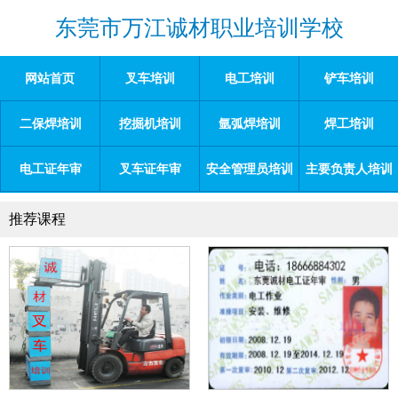
东莞市万江诚材职业培训学校
网站首页
叉车培训
电工培训
铲车培训
二保焊培训
挖掘机培训
氩弧焊培训
焊工培训
电工证年审
叉车证年审
安全管理员培训
主要负责人培训
推荐课程