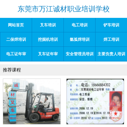
东莞市万江诚材职业培训学校
网站首页
叉车培训
电工培训
铲车培训
二保焊培训
挖掘机培训
氩弧焊培训
焊工培训
电工证年审
叉车证年审
安全管理员培训
主要负责人培训
推荐课程